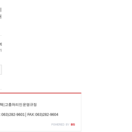
이
거
]
기
책
|
고충처리인 운영규정
82-9601│ FAX : 063) 282-9604