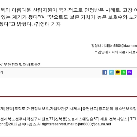
북의 아름다운 산림자원이 국가적으로 인정받은 사례로, 고창 
있는 계기가 됐다”며 “앞으로도 보존 가치가 높은 보호수와 노
다”고 밝혔다. /김영태 기자
김영태 기자[jbn8800@daum.net
김영태 기자의 다른기사보
co.kr, 무단 전재 및 재배포 금지
기
소개
|
연혁
|
조직도
|
개인정보보호,가입약관
|
기사제보
|
불편신고
|
광고문의
|
청소년보호정
0 전라북도 전주시 덕진구 태진로 77 (진북동) 노블레스웨딩홀 5F│제호 : 전북타임스│ TEL : 063) 2
ght ⓒ 2012 전북타임스. All rights reserved. mail to jbn8800@daum.net