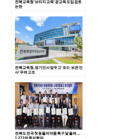
전북교육청 '브리지 교육' 공교육 도입 검토
논란
전북교육청, 정기인사 앞두고 '코드·보은 인
사' 우려 고조
전북도 전국 첫 동물의약품 특구 닻 올려…
1,273억 투자협약