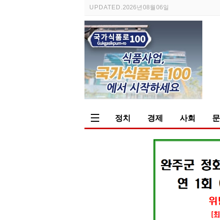
UPDATED.
2026년 08월 06일
정치
경제
사회
문