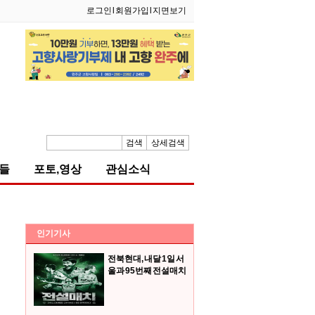
로그인
l
회원가입
l
지면보기
검색
상세검색
들
포토,영상
관심소식
인기기사
전북현대, 내달 1일 서
울과 95번째 전설매치