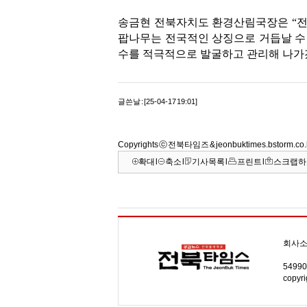
송금현 전북자치도 환경산림국장은 “전
팝나무는 전국적인 상징으로 거듭날 수 
수를 적극적으로 발굴하고 관리해 나가겠
글쓴날 : [25-04-17 19:01]
Copyrights ⓒ 전북타임즈 & jeonbuktimes.bstorm.
확대
l
축소
l
기사목록
l
프린트
l
스크랩하
회사
5499
copyri