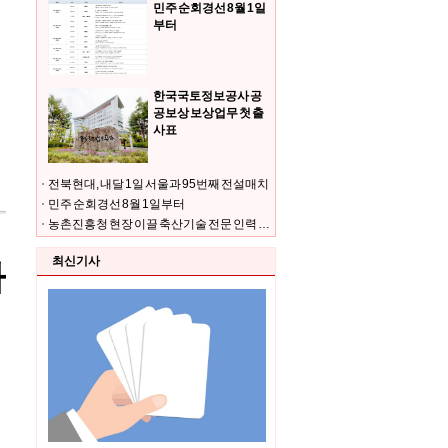
민주 순회경선 8월 1일
부터
한국국토정보공사 공
공보상 보상업무 첫 출
사표
전북현대, 내달 1일 서울과 95번째 전설매치
민주 순회경선 8월 1일부터
농촌진흥청 현장 이끌 축산기술 전문 인력 키운다
최신기사
나