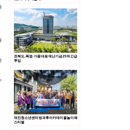
다
매
전북도, 폭염·가뭄 대응 재난기금 25억 긴급
어
투입
수
덕진청소년센터 방과후아카데미 물놀이 페
스티벌