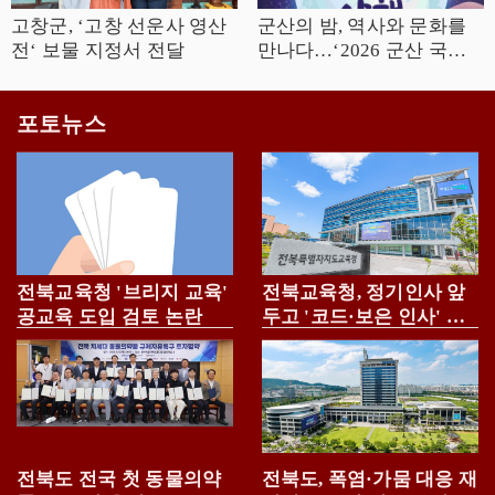
고창군, ‘고창 선운사 영산
군산의 밤, 역사와 문화를
전‘ 보물 지정서 전달
만나다…‘2026 군산 국가
유산 야행’ 개최
포토뉴스
전북교육청 '브리지 교육'
전북교육청, 정기인사 앞
공교육 도입 검토 논란
두고 '코드·보은 인사' 우
려 고조
전북도 전국 첫 동물의약
전북도, 폭염·가뭄 대응 재