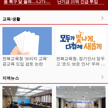
품 특구 닻 올려…1,273억
난기금 25억 긴급 투입
투자협약
교육/생활
전북교육청 '브리지 교육'
전북교육청, 정기인사 앞두
공교육 도입 검토 논란
고 '코드·보은 인사' 우려 고
조
지역뉴스