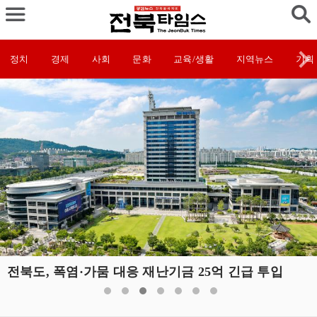
정치
경제
사회
문화
교육/생활
지역뉴스
기획
전북도, 폭염·가뭄 대응 재난기금 25억 긴급 투입