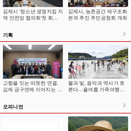
김제시 '청소년 생명지킴 지
김제시, 농촌공간 재구조화
역 안전망 협의회'첫 회의
본격 추진 주민공청회 개최
개최
기획
고향을 잇는 따뜻한 연결,
물과 빛, 음악과 역사가 흐
김제 금구면에 이어지는 나
른다…올여름 가족여행은
눔의 선순환
정읍으로
오피니언