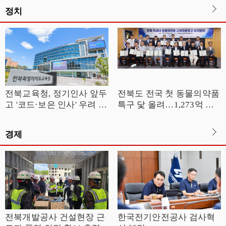
정치
전북교육청, 정기인사 앞두
전북도 전국 첫 동물의약품
고 '코드·보은 인사' 우려 고
특구 닻 올려…1,273억 투
조
자협약
경제
전북개발공사 건설현장 근
한국전기안전공사 검사혁