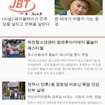
[사설] 페어플레이가 민주
한 세대가 저물어 가는 풍
당을 살리고 전북을 살린다
경
덕진청소년센터 방과후아카데미 물놀이
페스티벌
청소년들에게 물놀이 페스티벌 행사 후원
덕진청소년센터 청소년방과후아카데미 청소년들은 6일 전
주제일MJF · 전주들꽃라이온스클럽에서 후원하는 ’덕진청
소년센터 물놀이 페스티벌‘ 행사에 참여했다.이번 행사는 무
더운 여름에 지친 청소년들에…
전주시 인후2동 경로당 어르신 폭염 건강·
안부 살펴
주민자치위원회 경로당 16개소 '사랑의 수박' 전달
전주시 덕진구 인후2동 주민자치위원회(위원장 임예실)는 5