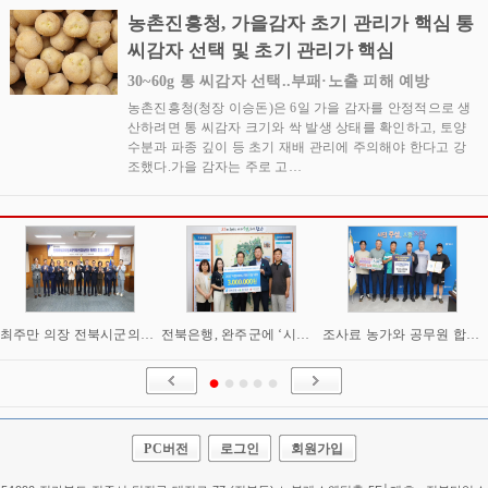
농촌진흥청, 가을감자 초기 관리가 핵심 통
씨감자 선택 및 초기 관리가 핵심
30~60g 통 씨감자 선택..부패·노출 피해 예방
농촌진흥청(청장 이승돈)은 6일 가을 감자를 안정적으로 생
산하려면 통 씨감자 크기와 싹 발생 상태를 확인하고, 토양
수분과 파종 깊이 등 초기 재배 관리에 주의해야 한다고 강
조했다.가을 감자는 주로 고…
최주만 의장 전북시군의회의장협의회 회장 추대
전북은행, 완주군에 ‘시원키트’ 60세트 기탁
조사료 농가와 공무원 합격자 ‘한마음’…정읍 인재 양성에 600만원
PC버전
로그인
회원가입