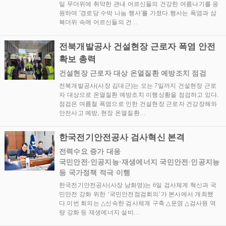
일 무더위에 취약한 관내 어르신들의 건강한 여름나기를 응
원하며 '경로당 수박 나눔 행사'를 가졌다.행사는 폭염과 삼
복더위 속에 어르신들의 건…
전북개발공사 건설현장 근로자 폭염 안전
확보 총력
건설현장 근로자 대상 온열질환 예방조치 점검
전북개발공사(사장 김대근)는 오는 7일까지 건설현장 근로
자 대상으로 온열질환 예방조치 이행상황을 점검하고 있다.
점검은 여름철 폭염으로 인한 건설현장 근로자 건강장해와
안전사고 예방, 현장 온열질환…
한국전기안전공사 검사혁신 본격
전력수요 증가 대응
국민안전·인공지능·재생에너지 국민안전·인공지능
등 국가정책 적극 이행
한국전기안전공사(사장 남화영)는 6일 검사체계 혁신과 국
민안전 강화 위한 ‘국민안전점검회의’가 본사에서 개최했
다.이번 회의는 △신속한 검사체계 구축 △운영 △검사원 역
량 강화 등 재생에너지 설비…