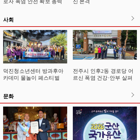
로자 폭염 안전 확보 총력
신 본격
사회
덕진청소년센터 방과후아
전주시 인후2동 경로당 어
카데미 물놀이 페스티벌
르신 폭염 건강·안부 살펴
문화