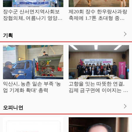
장수군 산서면지역사회보
제20회 장수 한우랑사과랑
장협의체, 여름나기 영양식
축제에 1.7톤 초대형 종모
지원
우 ‘대한이’ 뜬다
기획
익산시, 농촌 일손 부족 '농
고향을 잇는 따뜻한 연결,
업 기계화 확대' 총력
김제 금구면에 이어지는 나
눔의 선순환
오피니언