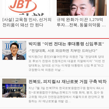
[사설] 교육청 인사, 선거의
규제 완화가 이끈 1,270억
전리품이 돼선 안 된다
투자…전북, 동물의약품 산
업 중심지로 거듭나야
박지원 "이번 전대는 李대통령 신임투표"
-“전당대회, 서로 파묘하면 치부만 드러난다”
박지원(5선 중진)더불어민주당 의원은 7일 ‘전당대회 당대
표 후보가 친명과 친청계간의 대결로 치열해지자’ “이번 전
당대회는, 당대표 선거는 이재명 대통령의 신임 투표”라고
규정했다.박 의원은 이날 …
전북도, 피지컬AI 재난로봇 거점 구축 박차
지난 7월 3일 전북TP와 한국로봇융합연구원 협약식 &lt;사
진=로봇융합연구원&gt;전북도가 대형 화재, 붕괴, 침수 등
고위험 재난과 안전점검현장에서 자율적으로 판단하고 행
동하는 AI 재난로봇을 개발·검…