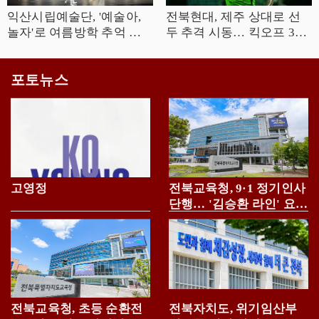
익산시립예술단, '예술아,
전북현대, 제주 상대로 선
놀자'로 여름방학 추억 선
두 추격 시동… 킥오프 30
사
분 연기
포토뉴스
고영정
전북교육청, 9·1 정기인사
단행… '김승환 라인' 요직
전면 복귀
전북교육청, 초등 순환전
전북자치도, 위기임산부