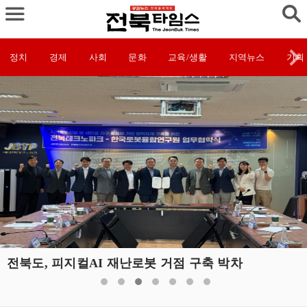
정치
경제
사회
문화
교육/생활
지역뉴스
기획
전북도, 피지컬AI 재난로봇 거점 구축 박차