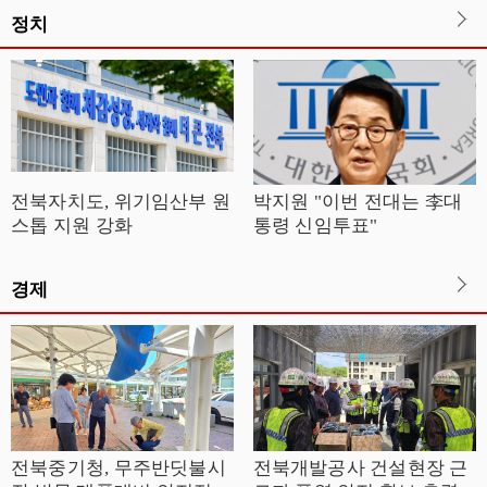
정치
전북자치도, 위기임산부 원
박지원 "이번 전대는 李대
스톱 지원 강화
통령 신임투표"
경제
전북중기청, 무주반딧불시
전북개발공사 건설현장 근