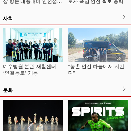
장 방문 태풍대비 안전점검
로자 폭염 안전 확보 총력
실시
사회
예수병원 본관-재활센터
"농촌 안전 하늘에서 지킨
‘연결통로’ 개통
다"
문화