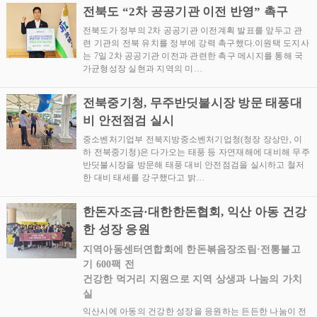
전북도 “2차 공공기관 이전 반영” 촉구
전북도가 정부의 2차 공공기관 이전계획 발표를 앞두고 관
련 기관의 전북 유치를 정부에 강력 촉구했다.이원택 도지사
는 7일 2차 공공기관 이전과 관련한 촉구 메시지를 통해 국
가균형성장 실현과 지역의 미…
전북중기청, 무주반딧불시장 방문 태풍대
비 안전점검 실시
중소벤처기업부 전북지방중소벤처기업청(청장 장상만, 이
하 전북중기청)은 다가오는 태풍 등 자연재해에 대비해 무주
반딧불시장을 방문해 태풍 대비 안전점검을 실시하고 철저
한 대비 태세를 강구했다고 밝…
한돈자조금·대한한돈협회, 익산 아동 건강
한 성장 응원
지역아동센터연합회에 한돈볶음장조림·전통불고
기 600팩 전
건강한 먹거리 지원으로 지역 상생과 나눔의 가치
실
익산시에 아동의 건강한 성장을 응원하는 든든한 나눔이 전