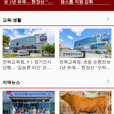
보 2년 유예… 현장선 "오
원스톱 지원 강화
락가락 행정" 반발
교육/생활
전북교육청, 9·1 정기인사
전북교육청, 초등 순환전보
단행… '김승환 라인' 요직
2년 유예… 현장선 "오락가
전면 복귀
락 행정" 반발
지역뉴스