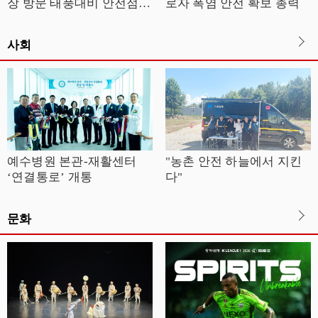
장 방문 태풍대비 안전점검
로자 폭염 안전 확보 총력
실시
사회
예수병원 본관-재활센터
"농촌 안전 하늘에서 지킨
‘연결통로’ 개통
다"
문화