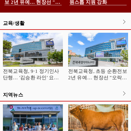
보 2년 유예… 현장선 "오
원스톱 지원 강화
락가락 행정" 반발
교육/생활
전북교육청, 9·1 정기인사
전북교육청, 초등 순환전보
단행… '김승환 라인' 요직
2년 유예… 현장선 "오락가
전면 복귀
락 행정" 반발
지역뉴스