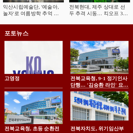
익산시립예술단, '예술아,
전북현대, 제주 상대로 선
놀자'로 여름방학 추억 선
두 추격 시동… 킥오프 30
사
분 연기
포토뉴스
고영정
전북교육청, 9·1 정기인사
단행… '김승환 라인' 요직
전면 복귀
전북교육청, 초등 순환전
전북자치도, 위기임산부