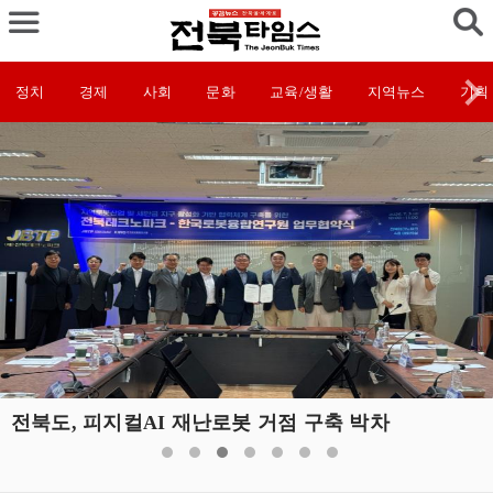
정치
경제
사회
문화
교육/생활
지역뉴스
기획
전북도, 피지컬AI 재난로봇 거점 구축 박차