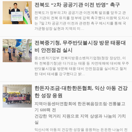
전북도 “2차 공공기관 이전 반영” 촉구
전북도가 정부의 2차 공공기관 이전계획 발표를 앞두고 관
련 기관의 전북 유치를 정부에 강력 촉구했다.이원택 도지사
는 7일 2차 공공기관 이전과 관련한 촉구 메시지를 통해 국
가균형성장 실현과 지역의 미…
전북중기청, 무주반딧불시장 방문 태풍대
비 안전점검 실시
중소벤처기업부 전북지방중소벤처기업청(청장 장상만, 이
하 전북중기청)은 다가오는 태풍 등 자연재해에 대비해 무주
반딧불시장을 방문해 태풍 대비 안전점검을 실시하고 철저
한 대비 태세를 강구했다고 밝…
한돈자조금·대한한돈협회, 익산 아동 건강
한 성장 응원
지역아동센터연합회에 한돈볶음장조림·전통불고
기 600팩 전
건강한 먹거리 지원으로 지역 상생과 나눔의 가치
실
익산시에 아동의 건강한 성장을 응원하는 든든한 나눔이 전