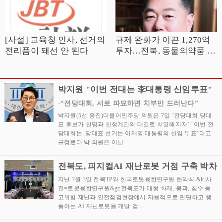
[사설] 교육청 인사, 선거의
규제 완화가 이끈 1,270억
전리품이 돼선 안 된다
투자…전북, 동물의약품 산
업 중심지로 거듭나야
박지원 "이번 전대는 李대통령 신임투표"
-“전당대회, 서로 파묘하면 치부만 드러난다”
박지원(5선 중진)더불어민주당 의원은 7일 ‘전당대회 당대
표 후보가 친명과 친청계간의 대결로 치열해지자’ “이번 전
당대회는, 당대표 선거는 이재명 대통령의 신임 투표”라고
규정했다.박 의원은 이날 …
전북도, 피지컬AI 재난로봇 거점 구축 박차
지난 7월 3일 전북TP와 한국로봇융합연구원 협약식 &lt;사
진=로봇융합연구원&gt;전북도가 대형 화재, 붕괴, 침수 등
고위험 재난과 안전점검현장에서 자율적으로 판단하고 행
동하는 AI 재난로봇을 개발·검…