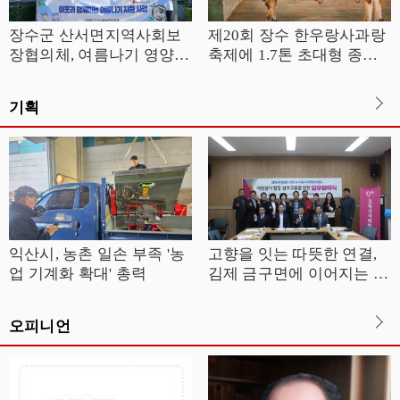
장수군 산서면지역사회보
제20회 장수 한우랑사과랑
장협의체, 여름나기 영양식
축제에 1.7톤 초대형 종모
지원
우 ‘대한이’ 뜬다
기획
익산시, 농촌 일손 부족 '농
고향을 잇는 따뜻한 연결,
업 기계화 확대' 총력
김제 금구면에 이어지는 나
눔의 선순환
오피니언