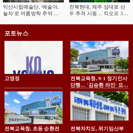
익산시립예술단, '예술아,
전북현대, 제주 상대로 선
놀자'로 여름방학 추억 선
두 추격 시동… 킥오프 30
사
분 연기
포토뉴스
고영정
전북교육청, 9·1 정기인사
단행… '김승환 라인' 요직
전면 복귀
전북교육청, 초등 순환전
전북자치도, 위기임산부