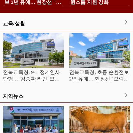
보 2년 유예… 현장선 "오
원스톱 지원 강화
락가락 행정" 반발
교육/생활
전북교육청, 9·1 정기인사
전북교육청, 초등 순환전보
단행… '김승환 라인' 요직
2년 유예… 현장선 "오락가
전면 복귀
락 행정" 반발
지역뉴스