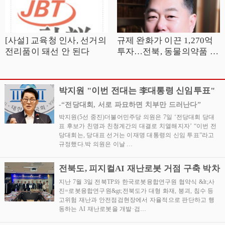
[사설] 교육청 인사, 선거의
규제 완화가 이끈 1,270억
전리품이 돼선 안 된다
투자…전북, 동물의약품 산
업 중심지로 거듭나야
박지원 "이번 전대는 李대통령 신임투표"
-“전당대회, 서로 파묘하면 치부만 드러난다”
박지원(5선 중진)더불어민주당 의원은 7일 ‘전당대회 당대
표 후보가 친명과 친청계간의 대결로 치열해지자’ “이번 전
당대회는, 당대표 선거는 이재명 대통령의 신임 투표”라고
규정했다.박 의원은 이날 …
전북도, 피지컬AI 재난로봇 거점 구축 박차
지난 7월 3일 전북TP와 한국로봇융합연구원 협약식 &lt;사
진=로봇융합연구원&gt;전북도가 대형 화재, 붕괴, 침수 등
고위험 재난과 안전점검현장에서 자율적으로 판단하고 행
동하는 AI 재난로봇을 개발·검…