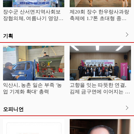
장수군 산서면지역사회보
제20회 장수 한우랑사과랑
장협의체, 여름나기 영양식
축제에 1.7톤 초대형 종모
지원
우 ‘대한이’ 뜬다
기획
익산시, 농촌 일손 부족 '농
고향을 잇는 따뜻한 연결,
업 기계화 확대' 총력
김제 금구면에 이어지는 나
눔의 선순환
오피니언