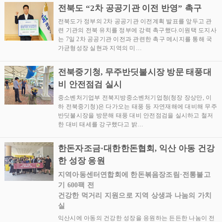
전북도 “2차 공공기관 이전 반영” 촉구
전북도가 정부의 2차 공공기관 이전계획 발표를 앞두고 관
련 기관의 전북 유치를 정부에 강력 촉구했다.이원택 도지사
는 7일 2차 공공기관 이전과 관련한 촉구 메시지를 통해 국
가균형성장 실현과 지역의 미…
전북중기청, 무주반딧불시장 방문 태풍대
비 안전점검 실시
중소벤처기업부 전북지방중소벤처기업청(청장 장상만, 이
하 전북중기청)은 다가오는 태풍 등 자연재해에 대비해 무주
반딧불시장을 방문해 태풍 대비 안전점검을 실시하고 철저
한 대비 태세를 강구했다고 밝…
한돈자조금·대한한돈협회, 익산 아동 건강
한 성장 응원
지역아동센터연합회에 한돈볶음장조림·전통불고
기 600팩 전
건강한 먹거리 지원으로 지역 상생과 나눔의 가치
실
익산시에 아동의 건강한 성장을 응원하는 든든한 나눔이 전