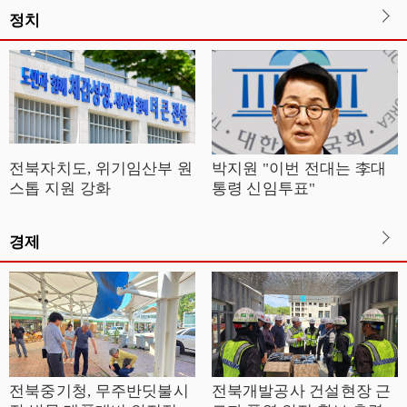
정치
전북자치도, 위기임산부 원
박지원 "이번 전대는 李대
스톱 지원 강화
통령 신임투표"
경제
전북중기청, 무주반딧불시
전북개발공사 건설현장 근