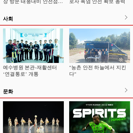
장 방문 태풍대비 안전점검
로자 폭염 안전 확보 총력
실시
사회
예수병원 본관-재활센터
"농촌 안전 하늘에서 지킨
‘연결통로’ 개통
다"
문화