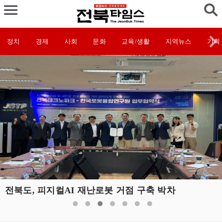
정치
경제
사회
문화
교육/생활
지역뉴스
기획
전북도, 피지컬AI 재난로봇 거점 구축 박차