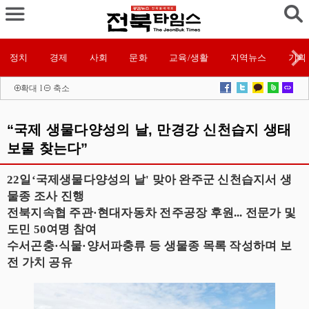
정치
경제
사회
문화
교육/생활
지역뉴스
기획
확대
l
축소
“국제 생물다양성의 날, 만경강 신천습지 생태
보물 찾는다”
22일‘국제생물다양성의 날' 맞아 완주군 신천습지서 생
물종 조사 진행
전북지속협 주관·현대자동차 전주공장 후원... 전문가 및
도민 50여명 참여
수서곤충·식물·양서파충류 등 생물종 목록 작성하며 보
전 가치 공유