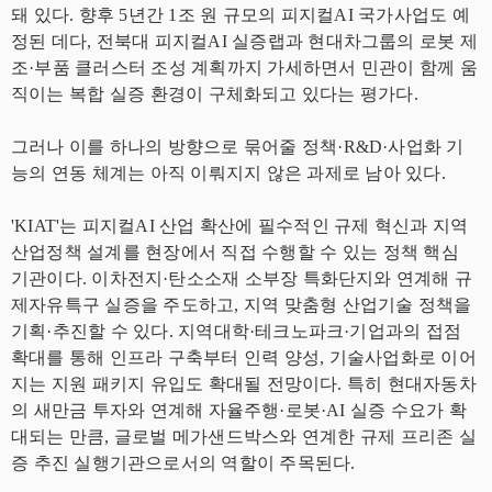
돼 있다. 향후 5년간 1조 원 규모의 피지컬AI 국가사업도 예
정된 데다, 전북대 피지컬AI 실증랩과 현대차그룹의 로봇 제
조·부품 클러스터 조성 계획까지 가세하면서 민관이 함께 움
직이는 복합 실증 환경이 구체화되고 있다는 평가다.
그러나 이를 하나의 방향으로 묶어줄 정책·R&D·사업화 기
능의 연동 체계는 아직 이뤄지지 않은 과제로 남아 있다.
'KIAT'는 피지컬AI 산업 확산에 필수적인 규제 혁신과 지역
산업정책 설계를 현장에서 직접 수행할 수 있는 정책 핵심
기관이다. 이차전지·탄소소재 소부장 특화단지와 연계해 규
제자유특구 실증을 주도하고, 지역 맞춤형 산업기술 정책을
기획·추진할 수 있다. 지역대학·테크노파크·기업과의 접점
확대를 통해 인프라 구축부터 인력 양성, 기술사업화로 이어
지는 지원 패키지 유입도 확대될 전망이다. 특히 현대자동차
의 새만금 투자와 연계해 자율주행·로봇·AI 실증 수요가 확
대되는 만큼, 글로벌 메가샌드박스와 연계한 규제 프리존 실
증 추진 실행기관으로서의 역할이 주목된다.