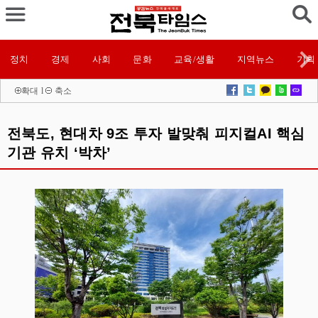
정치
경제
사회
문화
교육/생활
지역뉴스
기획
확대
l
축소
전북도, 현대차 9조 투자 발맞춰 피지컬AI 핵심
기관 유치 ‘박차’