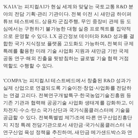
'KAIA'는 피지컬AI가 현실 세계와 맞닿는 국토교통 R&D 분
야의 전담 기획·관리 기관이다. 전북 이전 시 새만금 하이퍼
튜브 테스트베드, 상용차 군집주행, 무인 중장비 관제 등 도
심에서는 구현하기 불가능한 대형 실증 프로젝트를 집약적
으로 운영할 수 있다. LX 공간정보 데이터와 R&D 성과를 결
합한 국가 지식정보 플랫폼 고도화도 가능하며, 전북의 규제
특례를 활용한 미래 기술 사업화 지원과 새만금 기반 국제
공동 연구·해외 진출을 뒷받침하는 글로벌 기술 협력 거점
역할도 수행할 수 있다.
'COMPA'는 피지컬AI 테스트베드에서 창출된 R&D 성과가
실제 산업으로 연결되도록 기술이전·창업·사업화를 전담하
는 연결 고리다. 전북연구개발특구·한국농업기술진흥원 등
기존 기관과 협력해 공공기술 사업화 생태계를 강화하고, 이
차전지·수소·탄소 국가산단과 국가식품클러스터에 기술을
공급할 수 있다. 전북특별법 제75조에 따른 연구산업진흥단
지 지정 특례 전담기관으로서 새만금·국가식품클러스터 내
연구산업 육성 정책을 추진하며, 새만금 메가샌드박스와 연