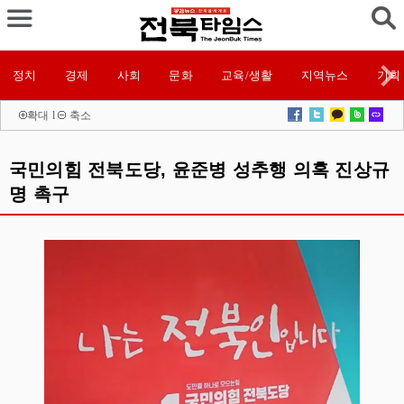
정치
경제
사회
문화
교육/생활
지역뉴스
기획
확대
l
축소
국민의힘 전북도당, 윤준병 성추행 의혹 진상규
명 촉구