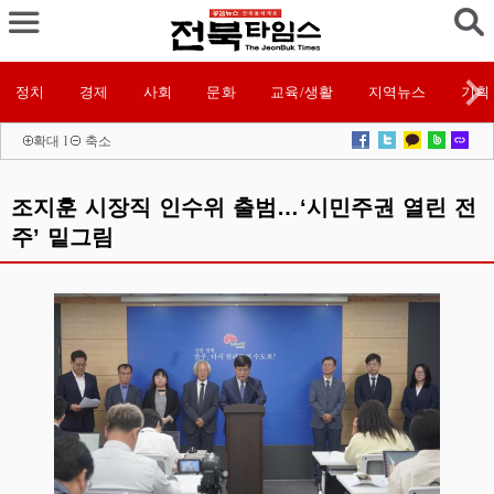
정치
경제
사회
문화
교육/생활
지역뉴스
기획
확대
l
축소
조지훈 시장직 인수위 출범…‘시민주권 열린 전
주’ 밑그림