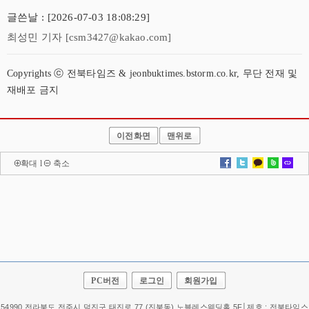
글쓴날 : [2026-07-03 18:08:29]
최성민 기자 [csm3427@kakao.com]
Copyrights ⓒ 전북타임즈 & jeonbuktimes.bstorm.co.kr, 무단 전재 및
재배포 금지
이전화면
맨위로
확대
l
축소
PC버전
로그인
회원가입
54990 전라북도 전주시 덕진구 태진로 77 (진북동) 노블레스웨딩홀 5F│제호 : 전북타임스