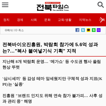
정치
경제
사회
문화
교육/생활
지역뉴스
기획
확대
l
축소
전북바이오진흥원, 박람회 참가에 5.6억 성과
는?…"복사 붙여넣기식 기획" 지적
지난해 8개 박람회 운영… '메가쇼' 등 수도권 행사 쏠림
현상 뚜렷
'삼시세끼' 등 감성 테마 앞세웠지만 구체적 성과 지표(K
PI)는 '실종'
진흥원 "브랜드 인지도 위해 연속 참가 불가피… 사후 성
과 관리 중" 해명