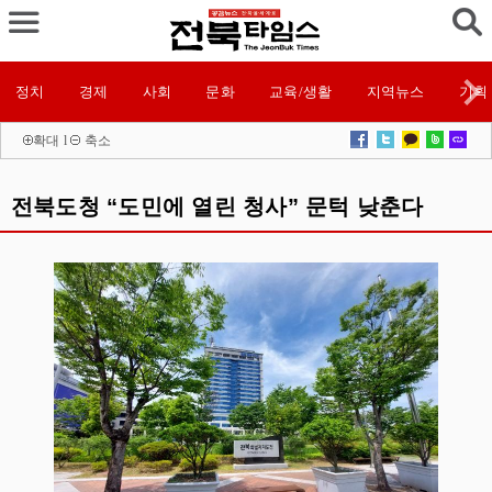
정치
경제
사회
문화
교육/생활
지역뉴스
기획
확대
l
축소
전북도청 “도민에 열린 청사” 문턱 낮춘다