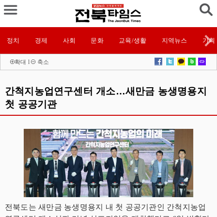
정치
경제
사회
문화
교육/생활
지역뉴스
기획
확대
l
축소
간척지농업연구센터 개소…새만금 농생명용지
첫 공공기관
전북도는 새만금 농생명용지 내 첫 공공기관인 간척지농업