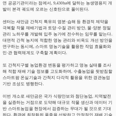
연 공공기관이라는 점에서, 9,430ha에 달하는 농생명용지 개
발이 본격 궤도에 오르는 신호탄으로 풀이된다.
센터는 새만금 간척지 특유의 염분·습해 등 환경적 제약을
극복할 작물 재배기법과 토양·수질 관리 방안, 물·양분 정밀
관리 노하우를 개발해 입주 농가에 전수하는 임무를 맡는다.
대면적 간척 농지에 적합한 영농 관리와 비옥도 개선 방안을
연구하는 동시에, 스마트 영농기술을 활용한 작업 효율화와
민·관 협력체계도 구축할 계획이다.
또 간척지구별 농업환경 변동을 평가하고 영농 실태를 조사
해 적합 재배 기술 정보를 고도화하며, 수출농업을 뒷받침할
스마트팜 온실기술과 간척지 다각적 활용을 위한 경관농업
기반 조성도 병행한다.
이번 개소로 새만금은 국가 식량안보와 첨단농업, 지역발전
을 실증하는 거점으로 도약해 대규모 작물 생산과 데이터 기
반 스마트농업을 현장에서 검증하는 무대가 될 것으로 기대
된다. 환경에 최적화된 품종을 선발하고 안정적인 재배 기술