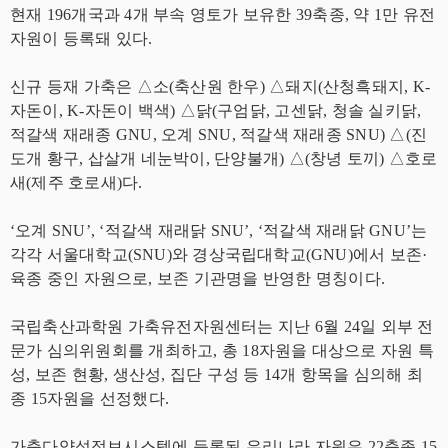
현재 196개국과 4개 부속 영토가 보유한 39축종, 약 1만 유전
자원이 등록돼 있다.
신규 등재 가축은 △소(축산원 한우) △돼지(산청흑돼지, K-
자돈이, K-자돈이 백색) △닭(구엄닭, 고센닭, 청솔 실키닭,
적갈색 재래종 GNU, 오계 SNU, 적갈색 재래종 SNU) △(진
도개 황구, 삽살개 네눈박이, 단양불개) △(창녕 토끼) △호로
새(제주 호로새)다.
‘오계 SNU’, ‘적갈색 재래닭 SNU’, ‘적갈색 재래닭 GNU’는
각각 서울대학교(SNU)와 경상국립대학교(GNU)에서 보존·
육종 중인 자원으로, 보존 기관명을 반영한 명칭이다.
국립축산과학원 가축유전자원센터는 지난 6월 24일 외부 전
문가 심의위원회를 개최하고, 총 18자원을 대상으로 자원 특
성, 보존 현황, 생산성, 집단 구성 등 14개 항목을 심의해 최
종 15자원을 선정했다.
가축다양성정보시스템에 등록된 우리나라 자원은 22축종 15