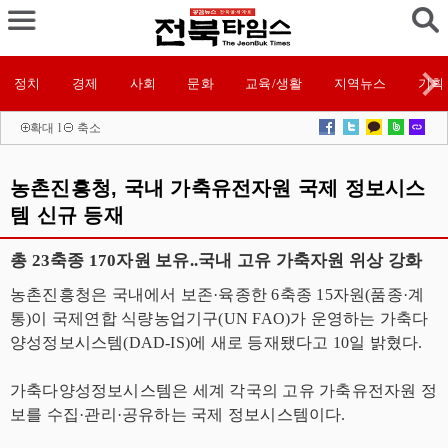
정치
경제
사회
문화
교육/생활
지역뉴스
기획
확대
l
축소
농촌진흥청, 국내 가축유전자원 국제 정보시스
템 신규 등재
총 23축종 170자원 보유..국내 고유 가축자원 위상 강화
농촌진흥청은 국내에서 보존·육종한 6축종 15자원(품종·계
통)이 국제연합 식량농업기구(UN FAO)가 운영하는 가축다
양성정보시스템(DAD-IS)에 새로 등재됐다고 10일 밝혔다.
가축다양성정보시스템은 세계 각국의 고유 가축유전자원 정
보를 수집·관리·공유하는 국제 정보시스템이다.