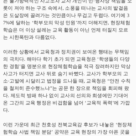
는 불가항력적인 사고조차 교사 개인이 민·형사상 책임을 오
롯이 져야 하는 구조 속에서, 소풍을 떠나는 교사의 발걸음
은 도살장에 끌려가는 것만큼이나 무겁고 두렵다. 여기에 3
7%에 달하는 ‘학부모의 악성 민원’까지 더해지면, 현장체험
학습은 더 이상 설레는 교육 활동이 아닌 언제 터질지 모르
는 시한폭탄과 다름없다.
이러한 상황에서 교육청과 정치권이 보여온 행태는 무책임
의 극치다. 해마다 학기 초가 되면 교육청은 ‘학생들의 다양
한 경험’을 명분으로 현장체험학습을 적극 장려하지만 막상
사고가 터지면 교사 뒤로 숨기 바빴다. 교사가 학부모의 고
소·고발에 시달리고 법정을 드나들 때, 교육청은 “안전 수칙
을 철저히 준수했느냐”는 공문 한 장으로 책임을 회피해 왔
다. 제도적 방패 하나 없이 교사의 선의와 희생에만 기대어
온 그간의 교육 행정은 비겁함을 넘어 ‘교육적 폭력’에 가깝
다.
이런 가운데 최근 천호성 전북교육감 후보가 내놓은 ‘현장체
험학습 사법 책임 분담’ 공약은 교육 현장의 가장 아픈 곳을