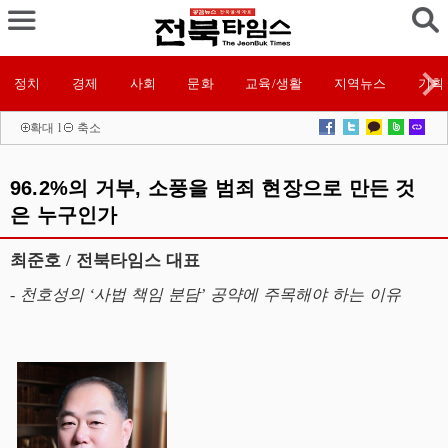
정치
경제
사회
문화
교육/생활
지역뉴스
기획
확대
l
축소
96.2%의 거부, 소풍을 범죄 현장으로 만든 것
은 누구인가
최준호 / 전북타임스 대표
- 천호성의 ‘사법 책임 분담’ 공약에 주목해야 하는 이유