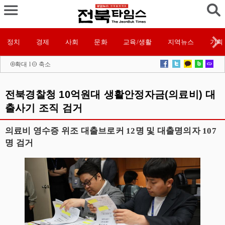
정치
경제
사회
문화
교육/생활
지역뉴스
기획
확대
l
축소
전북경찰청 10억원대 생활안정자금(의료비) 대
출사기 조직 검거
의료비 영수증 위조 대출브로커 12명 및 대출명의자 107
명 검거