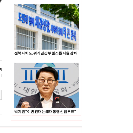
습
전북자치도, 위기임산부 원스톱 지원 강화
]
기
박지원 "이번 전대는 李대통령 신임투표"