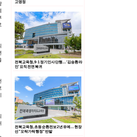
고영정
당
예
부
로
의
면
을
전북교육청, 9·1 정기인사 단행… '김승환 라
인' 요직 전면 복귀
천
보
치
의
거
전북교육청, 초등 순환전보 2년 유예… 현장
선 "오락가락 행정" 반발