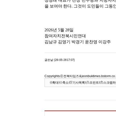
정청래 대표가 진정 민주당과 지방자치
을 보여야 한다. 그것이 도민들이 그동
2026년 5월 28일
참여자치전북시민연대
김남규 김영기 박경기 윤찬영 이강주
글쓴날 : [26-05-28 17:07]
Copyrights ⓒ 전북타임즈 & jeonbuktimes.bstorm.
확대
l
축소
l
기사목록
l
프린트
l
스크랩하