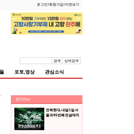
로그인
l
회원가입
l
지면보기
검색
상세검색
들
포토,영상
관심소식
인기기사
전북현대, 내달 1일 서
울과 95번째 전설매치