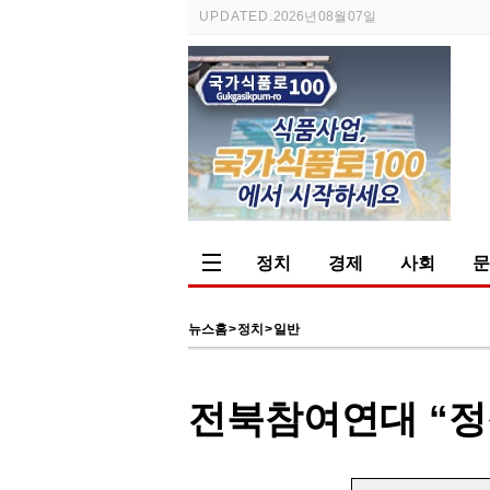
UPDATED.
2026년 08월 07일
정치
경제
사회
문
뉴스홈
>
정치
>
일반
전북참여연대 “정