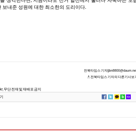
를 생각한다면, 지금이라도 선거 일선에서 물러나 자숙하는 모
안 보내준 성원에 대한 최소한의 도리이다.
전북타임스 기자[jbn8800@daum.net
전북타임스 기자의 다른기사보
co.kr, 무단 전재 및 재배포 금지
기