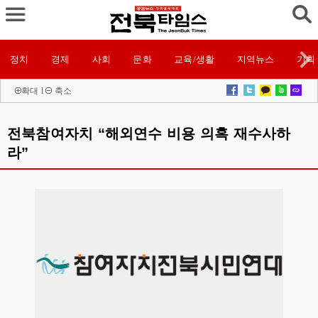
정치
경제
사회
문화
교육/생활
지역뉴스
기획
확대
l
축소
전북참여자치 “해외연수 비용 의혹 재수사하
라”